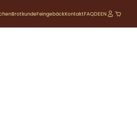
chen
Brotkunde
Feingebäck
Kontakt
FAQ
DE
EN