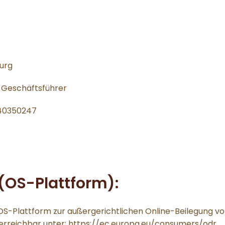
burg
, Geschäftsführer
740350247
(OS-Plattform):
S-Plattform zur außergerichtlichen Online-Beilegung vo
erreichbar unter:
https://ec.europa.eu/consumers/odr